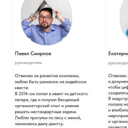
Павел Смирнов
Екатерина Пу
руководитель
руководитель
Отвечаю за развитие компании,
Отвечаю за фин
и документооборо
люблю быть шаманом на индейском
чтобы цифры в с
квесте.
сходились.
В 2014-ом попал в ивент из детского
В индустрии рабо
лагеря, где и получил бесценный
попала на практи
организаторский опыт и умение
и влюбилась в за
решать нестандартные задачи.
мероприятий. За
Люблю прогулки по лесу с женой,
и организация кр
занимаюсь джиу-джитсу.
проектов.
Хобби: велосипед, большой теннис,
Хобби: горы, пох
эко-проект «Чистый Бердск».
в палатке и вкусн
Занимаюсь йогой
психологией.