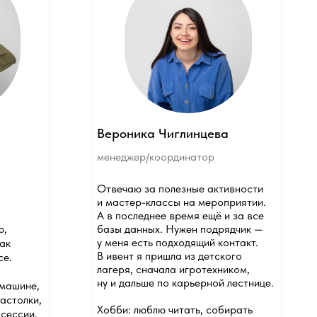
Вероника Чиглинцева
менеджер/координатор
Отвечаю за полезные активности
и мастер-классы на мероприятии.
А в последнее время ещё и за все
базы данных. Нужен подрядчик —
у меня есть подходящий контакт.
В ивент я пришла из детского
лагеря, сначала игротехником,
ну и дальше по карьерной лестнице.
Хобби: люблю читать, собирать
пазлы, плести из бисера и прочие
развлечения, которые требуют
усидчивости.