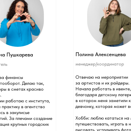
Полина Алексенцева
шкарева
менеджер/координатор
Отвечаю на мероприятии
ансы
за артистов и их райдеры.
т. Делаю так,
Начала работать в ивенте,
метах красиво
благодаря детскому лагерю,
в котором меня заметили как
таю с института,
девчонку, которая может все.
ку в агентство
кулисье
Хобби: люблю кататься на машине,
 плечами создание
путешествовать, играть в настолки,
упных городских
рисовать, устраивать фотосессии,
говорить по душам, делать коллажи
из фото, монтировать видео
оды, ночёвки
и посмеяться просто так.
ый чай на костре.
, увлекаюсь